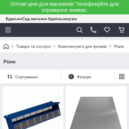
Оптові ціни для магазинів! Телефонуйте для
отримання знижки.
БджолоСад магазин бджільництва
Товари та послуги
Комплектуючі для вуликів
Різне
Різне
Сортування
0
Фільтри