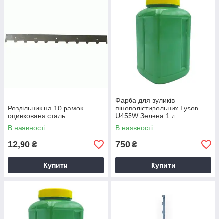
Фарба для вуликів
Роздільник на 10 рамок
пінополістирольних Lyson
оцинкована сталь
U455W Зелена 1 л
В наявності
В наявності
12,90
750
₴
₴
Купити
Купити