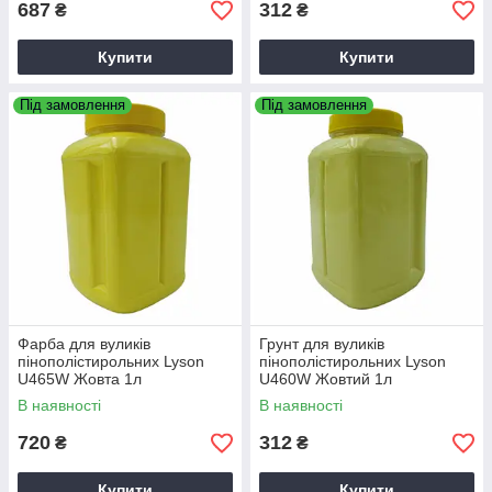
687
312
₴
₴
Купити
Купити
Під замовлення
Під замовлення
Фарба для вуликів
Грунт для вуликів
пінополістирольних Lyson
пінополістирольних Lyson
U465W Жовта 1л
U460W Жовтий 1л
В наявності
В наявності
720
312
₴
₴
Купити
Купити