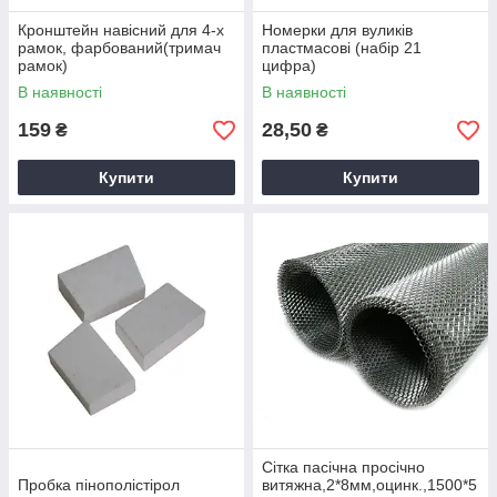
Кронштейн навісний для 4-х
Номерки для вуликів
рамок, фарбований(тримач
пластмасові (набір 21
рамок)
цифра)
В наявності
В наявності
159
28,50
₴
₴
Купити
Купити
Сітка пасічна просічно
Пробка пінополістірол
витяжна,2*8мм,оцинк.,1500*5