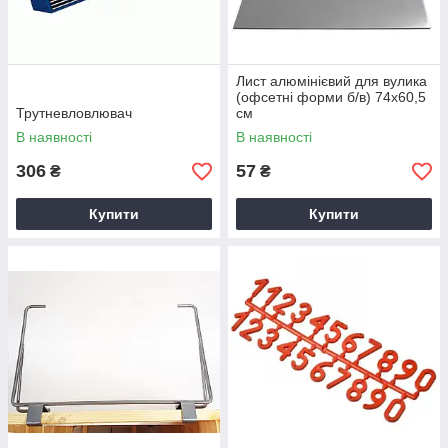
Лист алюмінієвий для вулика
(офсетні форми б/в) 74х60,5
Трутневловлювач
см
В наявності
В наявності
306
57
₴
₴
Купити
Купити