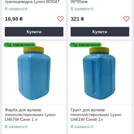
трапецевидна Lyson W3047
00*05мм
В наявності
В наявності
16,98
321
₴
₴
Купити
Купити
Під замовлення
Під замовлення
Фарба для вуликів
Грунт для вуликів
пінополістирольних Lyson
пінополістирольних Lyson
U467W Синя 1 л
U461W Синій 1л
В наявності
В наявності