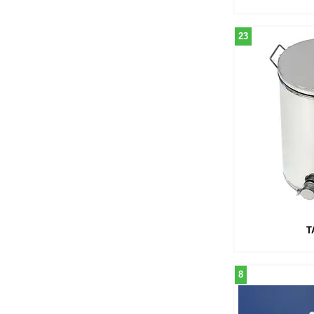
23
Т
8