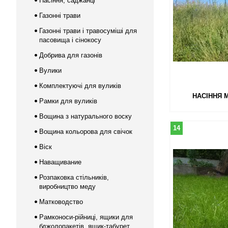
Насіння, саджанці
Газонні трави
Газонні трави і травосуміші для
пасовища і сінокосу
Добрива для газонів
Вулики
Комплектуючі для вуликів
НАСІННЯ 
Рамки для вуликів
Вощина з натурального воску
14
Вощина кольорова для свічок
Віск
Наващивание
Розпаковка стільників,
виробництво меду
Матководство
Рамконоси-рійниці, ящики для
бджолопакетів, ящик-табурет