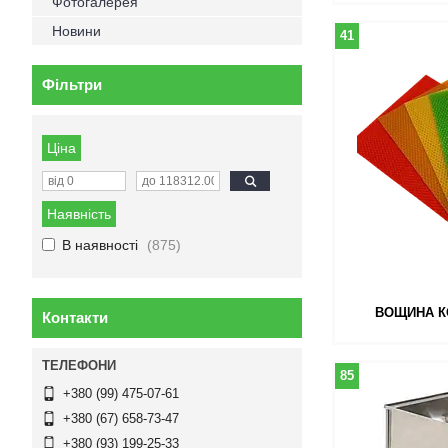
Фотогалерея
Новини
41
Фільтри
Ціна
Наявність
В наявності
875
ВОЩИНА К
Контакти
85
+380 (99) 475-07-61
+380 (67) 658-73-47
+380 (93) 199-25-33