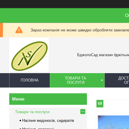
О
Зараз компанія не може швидко обробляти замовлен
БджолоСад магазин бджільн
ТОВАРИ ТА
ДОСТ
ГОЛОВНА
ПОСЛУГИ
О
69
Товари та послуги
Насіння медоносів, сидератів