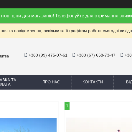
птові ціни для магазинів! Телефонуйте для отримання знижк
ня та повідомлення, оскільки за її графіком роботи сьогодні вихі
+380 (99) 475-07-61
+380 (67) 658-73-47
+38
ицтва
АВКА ТА
ПРО НАС
КОНТАКТИ
ВІ
ПЛАТА
1