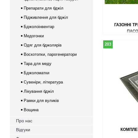
Препарати для бджіл
Підживлення для бджіл
ГАЗОННІ ТР
Бджолоінвентар
ПАСО
Медогонки
203
Одяг для бджолярів
Воскотопки, парогенератори
Тара для меду
Бджоломатки
Сувеніри, література
Лікування бджіл
Рамки для вуликів
Вощина
Про нас
Відгуки
КОМПЛЕ