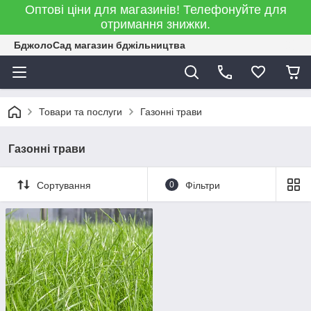
Оптові ціни для магазинів! Телефонуйте для
отримання знижки.
БджолоСад магазин бджільництва
Товари та послуги
Газонні трави
Газонні трави
Сортування
0
Фільтри