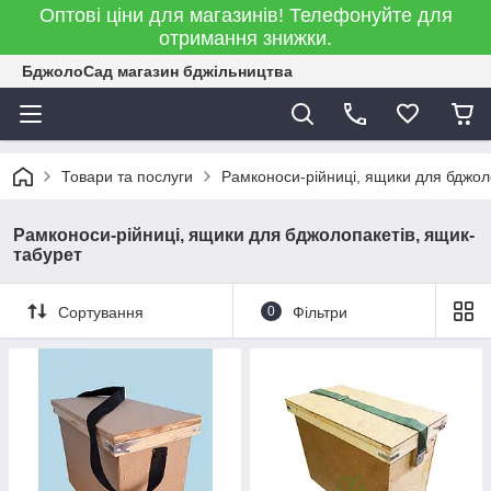
Оптові ціни для магазинів! Телефонуйте для
отримання знижки.
БджолоСад магазин бджільництва
Товари та послуги
Рамконоси-рійниці, ящики для бджол
Рамконоси-рійниці, ящики для бджолопакетів, ящик-
табурет
Сортування
0
Фільтри