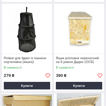
Роївня для бджіл із тканини
Ящик роїловня переносний
портативна (мішок)
на 6 рамок Дадан (ОСБ)
В наявності
В наявності
279
390
₴
₴
Купити
Купити