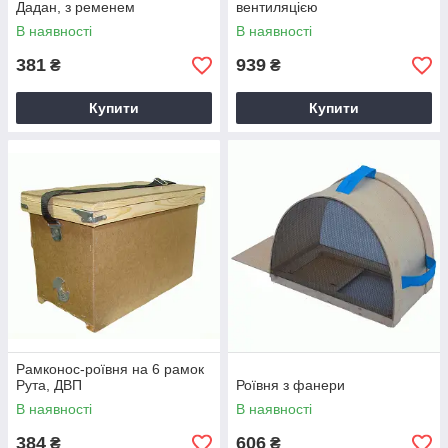
Дадан, з ременем
вентиляцією
В наявності
В наявності
381
939
₴
₴
Купити
Купити
Рамконос-роївня на 6 рамок
Рута, ДВП
Роївня з фанери
В наявності
В наявності
384
606
₴
₴