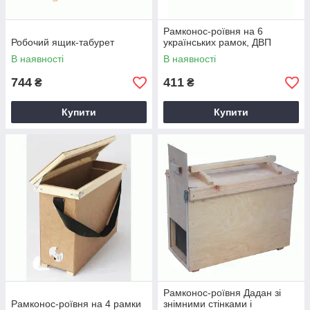
Рамконос-роївня на 6
Робочий ящик-табурет
українських рамок, ДВП
В наявності
В наявності
744
411
₴
₴
Купити
Купити
Рамконос-роївня Дадан зі
Рамконос-роївня на 4 рамки
знімними стінками і