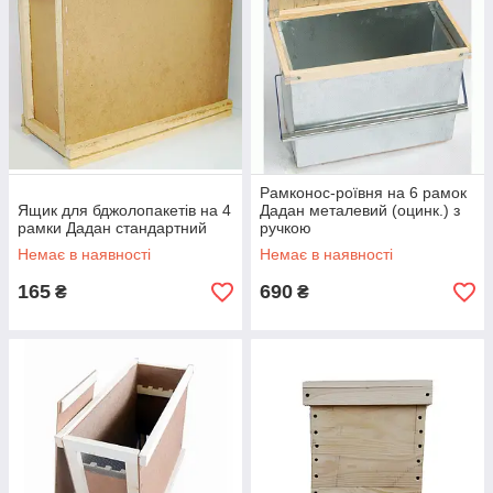
Рамконос-роївня на 6 рамок
Ящик для бджолопакетів на 4
Дадан металевий (оцинк.) з
рамки Дадан стандартний
ручкою
Немає в наявності
Немає в наявності
165
690
₴
₴