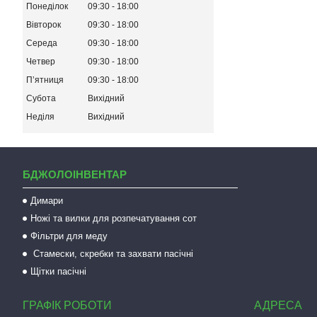
Понеділок
09:30
18:00
Вівторок
09:30
18:00
Середа
09:30
18:00
Четвер
09:30
18:00
Пʼятниця
09:30
18:00
Субота
Вихідний
Неділя
Вихідний
БДЖОЛОІНВЕНТАР
Димари
Ножі та вилки для розпечатування сот
Фільтри для меду
Стамески, скребки та захвати пасічні
Щітки пасічні
ГРАФІК РОБОТИ