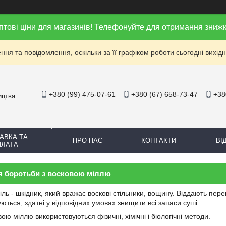
птові ціни для магазинів! Телефонуйте для отримання знижк
ня та повідомлення, оскільки за її графіком роботи сьогодні вихі
+380 (99) 475-07-61
+380 (67) 658-73-47
+38
ицтва
АВКА ТА
ПРО НАС
КОНТАКТИ
ВІ
ПЛАТА
я боротьби з восковою міллю
ль - шкідник, який вражає воскові стільники, вощину. Віддають перева
ться, здатні у відповідних умовах знищити всі запаси суші.
ою міллю використовуються фізичні, хімічні і біологічні методи.