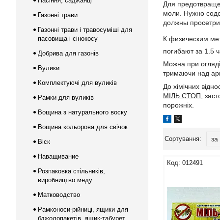
Насіння, саджанці
Для предотвраще
моли. Нужно сод
Газонні трави
должны просетри
Газонні трави і травосуміші для
К физическим ме
пасовища і сінокосу
погибают за 1.5 ч
Добрива для газонів
Можна при огляді 
Вулики
тримаючи над арк
Комплектуючі для вуликів
До хімічних відн
МІЛЬ СТОП
, зас
Рамки для вуликів
порожніх.
Вощина з натурального воску
Вощина кольорова для свічок
Віск
Наващивание
012491
Розпаковка стільників,
виробництво меду
Матководство
Рамконоси-рійниці, ящики для
бджолопакетів, ящик-табурет