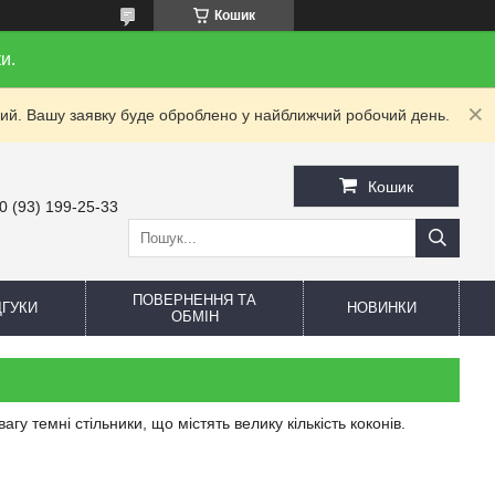
Кошик
и.
дний. Вашу заявку буде оброблено у найближчий робочий день.
Кошик
0 (93) 199-25-33
ПОВЕРНЕННЯ ТА
ДГУКИ
НОВИНКИ
ОБМІН
гу темні стільники, що містять велику кількість коконів.