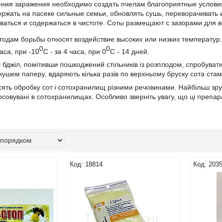
ния заражения необходимо создать пчелам благоприятные условия
ержать на пасеке сильные семьи, обновлять сушь, переворачивать
ваться и содержаться в чистоте. Соты размещают с зазорами для 
тодам борьбы относят воздействие высоких или низких температур
0
0
аса, при -10
С - за 4 часа, при 0
С - 14 дней.
бджіл, помітивши пошкоджений стільників із розплодом, спробувати 
ушем паперу, вдаряють кілька разів по верхньому бруску сота ста
осять обробку сот і сотохранилищ різними речовинами. Найбільш зру
тосовувані в сотохранилищах. Особливо зверніть увагу, що ці препар
18814
203