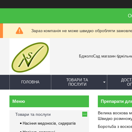
О
Зараз компанія не може швидко обробляти замовлен
БджолоСад магазин бджільн
ТОВАРИ ТА
ДОСТ
ГОЛОВНА
ПОСЛУГИ
О
Препарати дл
Велика воскова мі
Товари та послуги
Швидко розмножую
Насіння медоносів, сидератів
Боротьба з восков