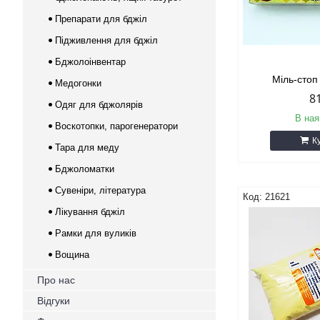
Препарати для бджіл
Підживлення для бджіл
Бджолоінвентар
Міль-стоп
Медогонки
8
Одяг для бджолярів
В ная
Воскотопки, парогенератори
К
Тара для меду
Бджоломатки
Сувеніри, література
21621
Лікування бджіл
Рамки для вуликів
Вощина
Про нас
Відгуки