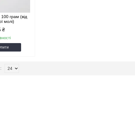
 100 грам (від
ої молі)
5 ₴
вності
упити