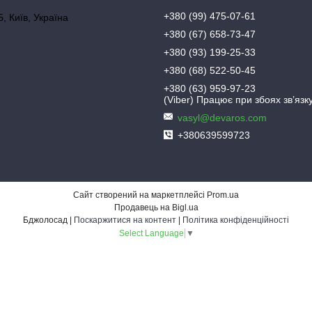
+380 (99) 475-07-61
, Київ, Україна
+380 (67) 658-73-47
+380 (93) 199-25-33
+380 (68) 522-50-45
+380 (63) 959-97-23
(Viber) Працює при збоях зв’язку
vasyl@devaros.com
+380639599723
Сайт створений на маркетплейсі
Prom.ua
Продавець на Bigl.ua
Бджолосад |
Поскаржитися на контент
|
Політика конфіденційності
Select Language
▼