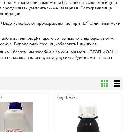
, при которых они сами могли бы защитить свое жилище от
 и просушивать утеплительные материал. Сотохранилища
вентиляции.
0
. Чаще используют промораживание: при -17
С личинки моли
вибити личинок. Для цього сот звільняють від бджіл, потім,
мескою. Випадаючих гусениць збирають і знищують.
чним і безпечним засобом є смужки від молі -
СТОП МОЛЬ
і
ати не можна застосовувати у вулику з бджолами - тільки в
52
19574