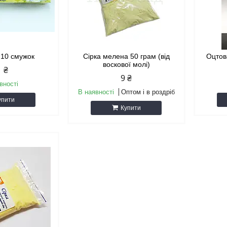
 10 смужок
Сірка мелена 50 грам (від
Оцтов
воскової молі)
1 ₴
9 ₴
вності
В наявності
Оптом і в роздріб
упити
Купити