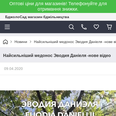
Оптові ціни для магазинів! Телефонуйте для
отримання знижки.
БджолоСад магазин бджільництва
Новини
Найсильніший медонос Эводия Даніеля -нове в
Найсильніший медонос Эводия Даніеля -нове відео
09.04.2020