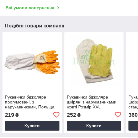
Всі умови повернення
Подібні товари компанії
Рукавички бджоляра
Рукавички бджоляра
Рука
прогумовані, з
шкіряні з нарукавниками,
шкір
нарукавниками, Польща
жовті Розмір XXL
стан
(арт.6027) 9
Розм
219
252
360
₴
₴
Купити
Купити