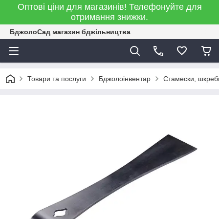
Оптові ціни для магазинів! Телефонуйте для
отримання знижки.
БджолоСад магазин бджільництва
Товари та послуги
Бджолоінвентар
Стамески, шкреб