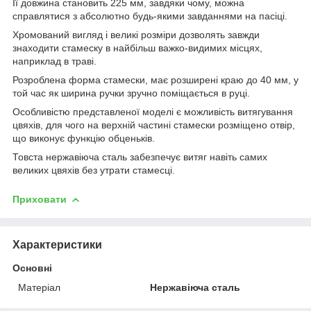
Її довжина становить 225 мм, завдяки чому, можна
справлятися з абсолютно будь-якими завданнями на пасіці.
Хромований вигляд і великі розміри дозволять завжди
знаходити стамеску в найбільш важко-видимих місцях,
наприклад в траві.
Розроблена форма стамески, має розширені краю до 40 мм, у
той час як ширина ручки зручно поміщається в руці.
Особливістю представленої моделі є можливість витягування
цвяхів, для чого на верхній частині стамески розміщено отвір,
що виконує функцію обценьків.
Товста нержавіюча сталь забезпечує витяг навіть самих
великих цвяхів без утрати стамесці.
Приховати
Характеристики
Основні
Матеріал
Нержавіюча сталь