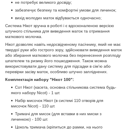
не потребує великого досвіду;
забезпечує безпеку та комфортні умови для личинок;
вихід молодих маток відбувається одночасно;
Система Нікот зручна в роботі і є вдосконаленою версією
штучного стільника для виведення маток та отримання
маткового молочка.
Нікот дозволяє навіть недосвідченому пасічнику, який не має
твердої руки або гострого зору, здійснювати виведення маток
або збирання маткового молочка без перенесення розплоду
шпателем та ризику його пошкодження. Також можна
використовувати дану систему для підсадки в сім'ю або
перевірки засіву маток, особливо штучно запліднених.
Комплектація набору "Нікот 100":
Сот Нікот (касета, основна стільникова система будь-
якого набору Nicot) - 1 шт.
Набір мисочок Нікот (в системі 110 отворів для
мисочок Nicot) - 110 шт.
Тримачі для мисок (для вставки в них миски з
личинкою) - 100 шт.
Цоколь тримача (кріпиться до рамки, на нього