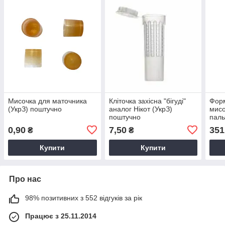
Мисочка для маточника
Кліточка захісна "бігуді"
Форм
(УкрЗ) поштучно
аналог Нікот (УкрЗ)
мисо
поштучно
паль
0,90
7,50
351
₴
₴
Купити
Купити
Про нас
98% позитивних з 552 відгуків за рік
Працює з 25.11.2014