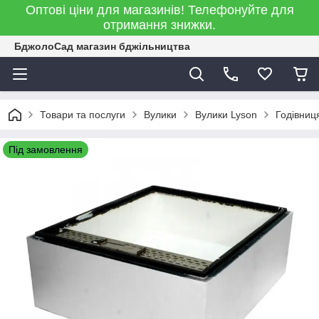
Оптові ціни для магазинів! Телефонуйте для
отримання знижки.
БджолоСад магазин бджільництва
Товари та послуги
Вулики
Вулики Lyson
Годівниц
Під замовлення