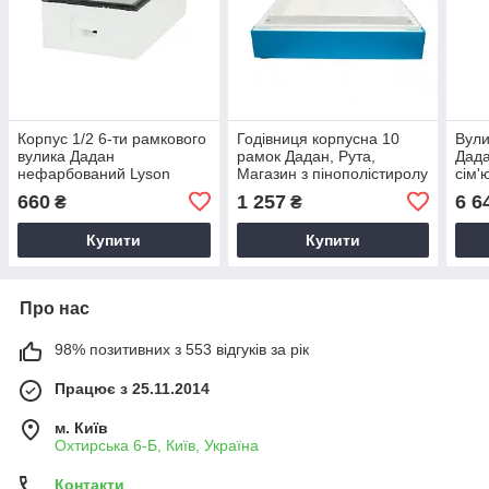
Корпус 1/2 6-ти рамкового
Годівниця корпусна 10
Вули
вулика Дадан
рамок Дадан, Рута,
Дада
нефарбований Lyson
Магазин з пінополістиролу
сім'
W11630
Lyson W1124A фарбована
Lys
660
1 257
6 6
₴
₴
5.5 л
Купити
Купити
Про нас
98% позитивних з 553 відгуків за рік
Працює з 25.11.2014
м. Київ
Охтирська 6-Б, Київ, Україна
Контакти