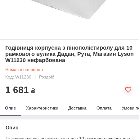
Годівниця корпусна з пінополістиролу для 10
рамкового вулика Дадан, Рута, Магазин Lyson
W11230 нефарбована
Немає в наявності
Код: W11230
Роздріб
1 681
₴
Опис
Характеристики
Доставка
Оплата
Умови п
Опис
Годівниця корпусні призначена
для 10 рамкового вулика
для