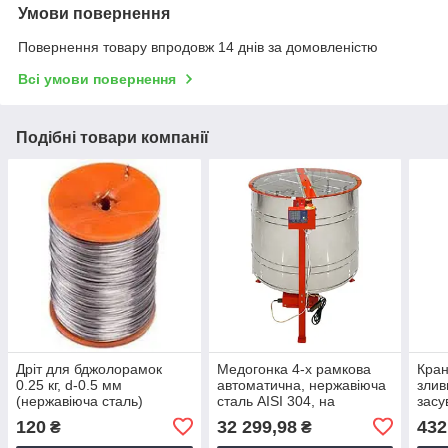
Умови повернення
Повернення товару впродовж 14 днів за домовленістю
Всі умови повернення
Подібні товари компанії
Дріт для бджолорамок
Медогонка 4-х рамкова
Кран
0.25 кг, d-0.5 мм
автоматична, нержавіюча
злив
(нержавіюча сталь)
сталь AISI 304, на
засу
підставці D-800 mm
мм
120
32 299,98
432
₴
₴