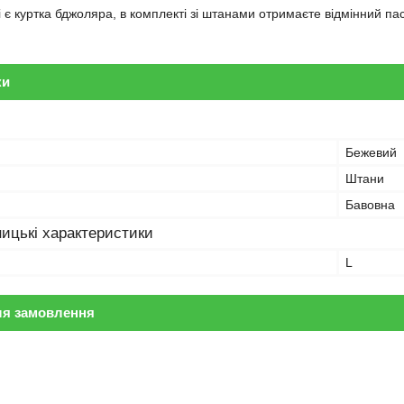
і є куртка бджоляра, в комплекті зі штанами отримаєте відмінний па
ки
Бежевий
Штани
Бавовна
ицькі характеристики
L
ля замовлення