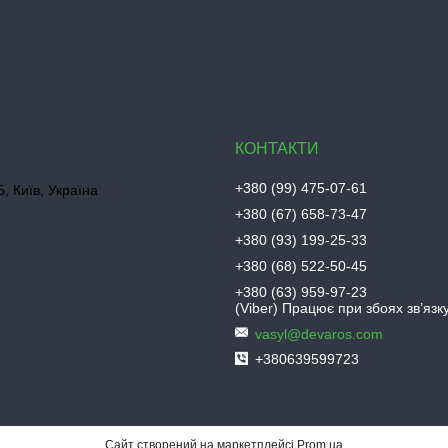
+380 (99) 475-07-61
, Київ, Україна
+380 (67) 658-73-47
+380 (93) 199-25-33
+380 (68) 522-50-45
+380 (63) 959-97-23
(Viber) Працює при збоях зв’язку
vasyl@devaros.com
+380639599723
Сайт створений на маркетплейсі
Prom.ua