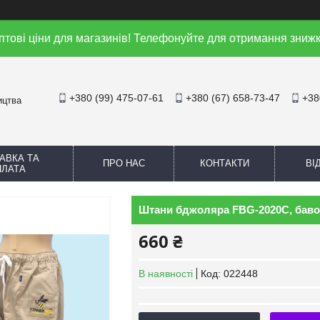
птові ціни для магазинів! Телефонуйте для отримання знижк
+380 (99) 475-07-61
+380 (67) 658-73-47
+38
ицтва
АВКА ТА
ПРО НАС
КОНТАКТИ
ВІ
ПЛАТА
Штани бджоляра FBG-2020С, бавов
660 ₴
В наявності
Код:
022448