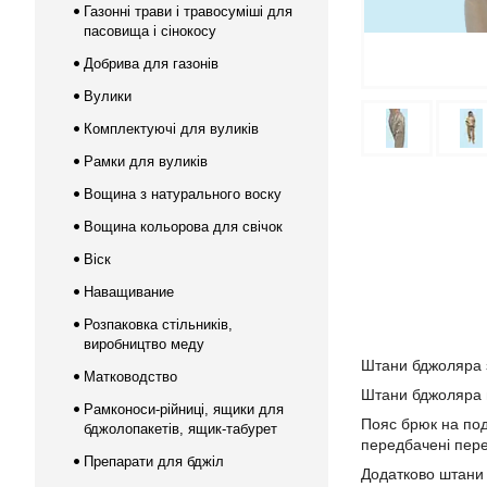
Газонні трави і травосуміші для
пасовища і сінокосу
Добрива для газонів
Вулики
Комплектуючі для вуликів
Рамки для вуликів
Вощина з натурального воску
Вощина кольорова для свічок
Віск
Наващивание
Розпаковка стільників,
виробництво меду
Штани бджоляра з
Матководство
Штани бджоляра п
Рамконоси-рійниці, ящики для
Пояс брюк на подв
бджолопакетів, ящик-табурет
передбачені перет
Препарати для бджіл
Додатково штани 