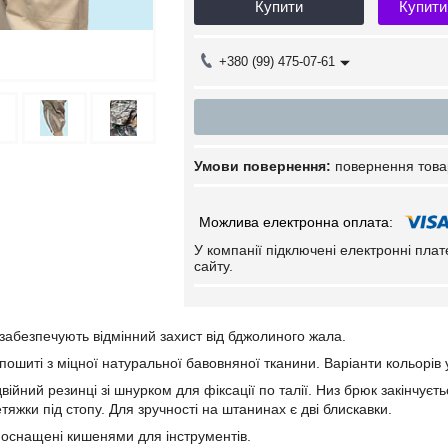
Купити
Купити
+380 (99) 475-07-61
повернення това
У компанії підключені електронні пла
сайту.
абезпечують відмінний захист від бджолиного жала.
ошиті з міцної натуральної бавовняної тканини. Варіанти кольорів 
ійний резинці зі шнурком для фіксації по талії. Низ брюк закінчуєт
яжки під стопу. Для зручності на штанинах є дві блискавки.
оснащені кишенями для інструментів.