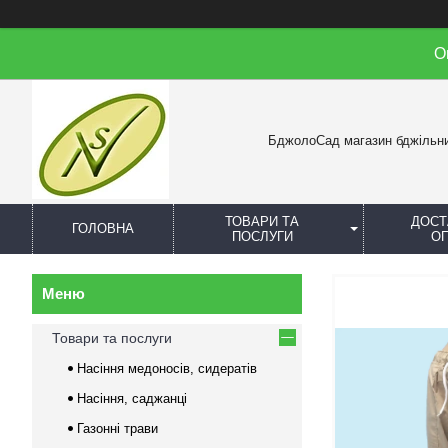
О
БджолоСад магазин бджільн
ТОВАРИ ТА
ДОСТ
ГОЛОВНА
ПОСЛУГИ
О
Товари та послуги
Насіння медоносів, сидератів
Насіння, саджанці
Газонні трави