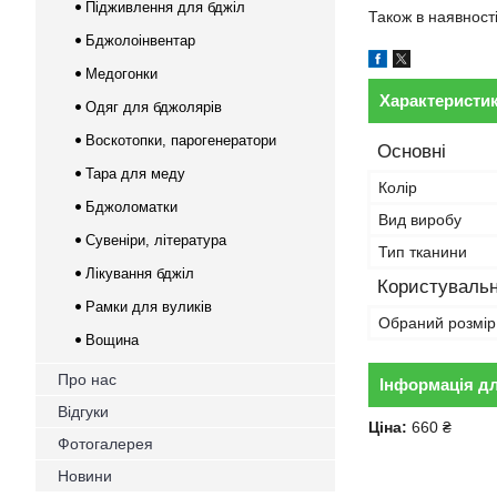
Підживлення для бджіл
Також в наявност
Бджолоінвентар
Медогонки
Характеристи
Одяг для бджолярів
Воскотопки, парогенератори
Основні
Тара для меду
Колір
Бджоломатки
Вид виробу
Сувеніри, література
Тип тканини
Лікування бджіл
Користувальн
Рамки для вуликів
Обраний розмір
Вощина
Про нас
Інформація д
Відгуки
Ціна:
660 ₴
Фотогалерея
Новини