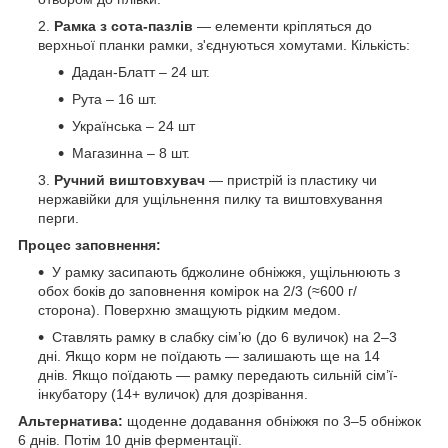
Рамка з сота-пазлів
— елементи кріпляться до
верхньої планки рамки, з'єднуються хомутами. Кількість:
Дадан-Блатт – 24 шт.
Рута – 16 шт.
Українська – 24 шт
Магазинна – 8 шт.
Ручний виштовхувач
— пристрій із пластику чи
нержавійки для ущільнення пилку та виштовхування
перги.
Процес заповнення:
У рамку засипають бджолине обніжжя, ущільнюють з
обох боків до заповнення комірок на 2/3 (≈600 г/
сторона). Поверхню змащують рідким медом.
Ставлять рамку в слабку сім’ю (до 6 вуличок) на 2–3
дні. Якщо корм не поїдають — залишають ще на 14
днів. Якщо поїдають — рамку передають сильній сім’ї-
інкубатору (14+ вуличок) для дозрівання.
Альтернатива:
щоденне додавання обніжжя по 3–5 обніжок
6 днів. Потім 10 днів ферментації.