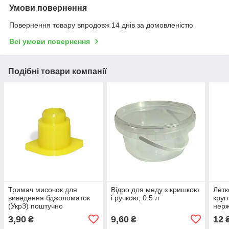
Умови повернення
Повернення товару впродовж 14 днів за домовленістю
Всі умови повернення
Подібні товари компанії
Тримач мисочок для
Відро для меду з кришкою
Летк
виведення бджоломаток
і ручкою, 0.5 л
круг
(УкрЗ) поштучно
нерж
мм
3,90
9,60
12
₴
₴