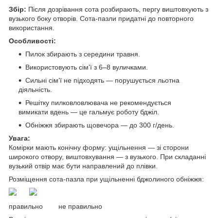
Збір:
Після дозрівання сота розбирають, пергу виштовхують з
вузького боку отворів. Сота-пазли придатні до повторного
використання.
Особливості:
Пилок збирають з середини травня.
Використовують сім’ї з 6–8 вуличками.
Сильні сім’ї не підходять — порушується льотна
діяльність.
Решітку пилковловлювача не рекомендується
вимикати вдень — це гальмує роботу бджіл.
Обніжжя збирають щовечора — до 300 г/день.
Увага:
Комірки мають конічну форму: ущільнення — зі сторони
широкого отвору, виштовхування — з вузького. При складанні
вузький отвір має бути направлений до плівки.
Розміщення сота-пазла при ущільненні бджолиного обніжжя:
правильно не правильно