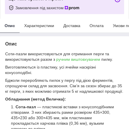
Замовлення під захистом
Опис
Характеристики
Доставка
Оплата
Умови п
Опис
Соти-пазли використовуються для отримання перги та
використовуються разом з
ручним виштовхувачем
пилку.
Виготовляються із пластику, усі ячейки наскрізні
конусоподібні.
Бджоли переробляють пилок у пергу під дією ферментів,
спрощуючи склад для засвоєння. Сім’я за сезон збирає до 35
кг перги, з яких можливо отримати 5 кг надлишкової продукції.
Обладнання (метод Величка):
Сота-пазл
— пластикові вставки з конусоподібними
отворами. З них збирають рамки розміром 435×300,
435×230 або 300×435 мм, між пластинами
прокладається харчова плівка (0,36 мм), вузьким
отвором до плівки.