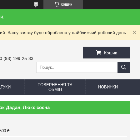
Кошик
и.
дний. Вашу заявку буде оброблено у найближчий робочий день.
Кошик
0 (93) 199-25-33
ПОВЕРНЕННЯ ТА
ДГУКИ
НОВИНКИ
ОБМІН
ок Дадан, Люкс сосна
500 ₴