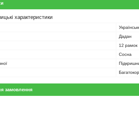
ки
ицькі характеристики
Українськ
Дадан
12 рамок
Сосна
чної
Підкришн
Багатоко
ля замовлення