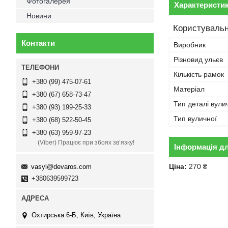
Фотогалерея
Характеристи
Новини
Користувальн
Контакти
Виробник
Різновид ульєв
Кількість рамок
+380 (99) 475-07-61
Матеріал
+380 (67) 658-73-47
Тип деталі вули
+380 (93) 199-25-33
Тип вуличної
+380 (68) 522-50-45
+380 (63) 959-97-23
(Viber) Працює при збоях зв’язку!
Інформація д
Ціна:
270 ₴
vasyl@devaros.com
+380639599723
Охтирська 6-Б, Київ, Україна