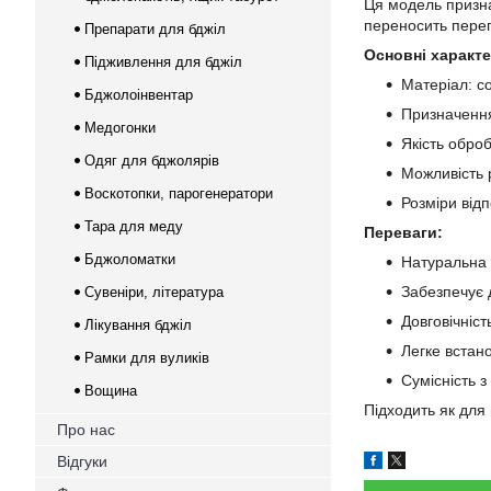
Ця модель призн
переносить переп
Препарати для бджіл
Основні характ
Підживлення для бджіл
Матеріал: с
Бджолоінвентар
Призначення
Медогонки
Якість оброб
Одяг для бджолярів
Можливість 
Воскотопки, парогенератори
Розміри від
Тара для меду
Переваги:
Бджоломатки
Натуральна 
Забезпечує 
Сувеніри, література
Довговічніст
Лікування бджіл
Легке встан
Рамки для вуликів
Сумісність 
Вощина
Підходить як для 
Про нас
Відгуки