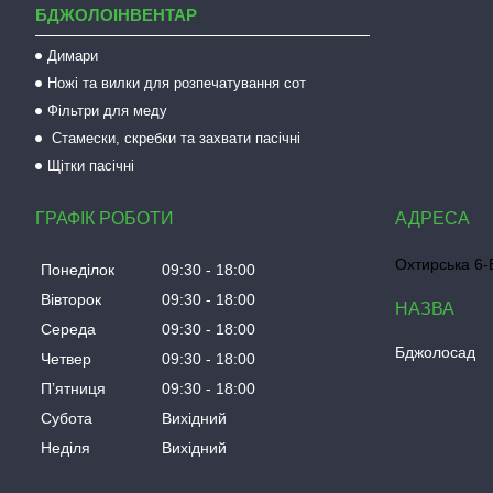
БДЖОЛОІНВЕНТАР
Димари
Ножі та вилки для розпечатування сот
Фільтри для меду
Стамески, скребки та захвати пасічні
Щітки пасічні
ГРАФІК РОБОТИ
Охтирська 6-Б
Понеділок
09:30
18:00
Вівторок
09:30
18:00
Середа
09:30
18:00
Бджолосад
Четвер
09:30
18:00
Пʼятниця
09:30
18:00
Субота
Вихідний
Неділя
Вихідний