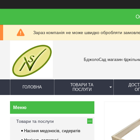
О
Зараз компанія не може швидко обробляти замовлен
БджолоСад магазин бджільн
ТОВАРИ ТА
ДОСТ
ГОЛОВНА
ПОСЛУГИ
О
Товари та послуги
Насіння медоносів, сидератів