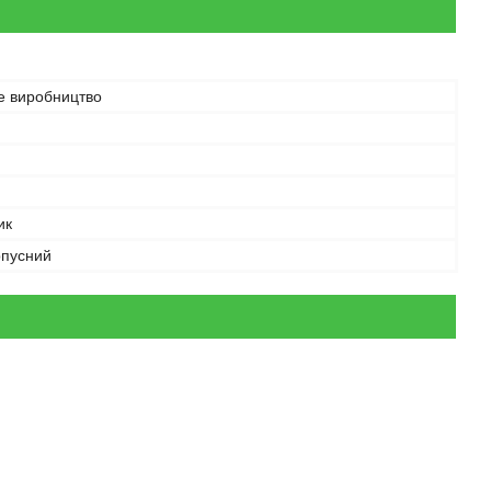
е виробництво
ик
рпусний