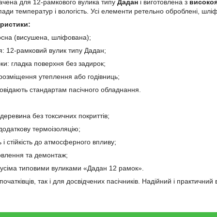
ачена для 12-рамкового вулика типу
Дадан
і виготовлена з
високоя
ади температур і вологість. Усі елементи ретельно оброблені, шліфо
еристики:
осна (висушена, шліфована);
: 12-рамковий вулик типу Дадан;
ки: гладка поверхня без задирок;
розміщення утеплення або годівниць;
повідають стандартам пасічного обладнання.
деревина без токсичних покриттів;
додаткову термоізоляцію;
ь і стійкість до атмосферного впливу;
овлення та демонтаж;
з усіма типовими вуликами «Дадан 12 рамок».
початківців, так і для досвідчених пасічників. Надійний і практичний