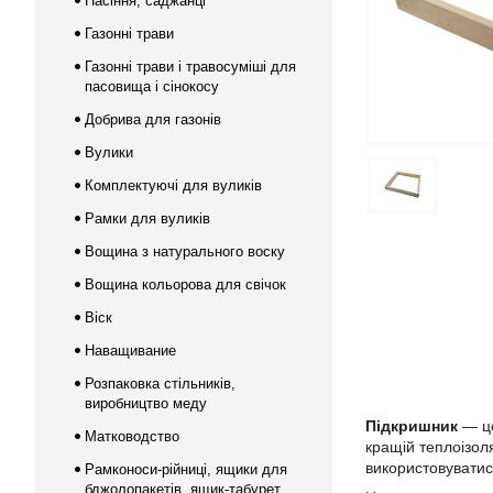
Насіння, саджанці
Газонні трави
Газонні трави і травосуміші для
пасовища і сінокосу
Добрива для газонів
Вулики
Комплектуючі для вуликів
Рамки для вуликів
Вощина з натурального воску
Вощина кольорова для свічок
Віск
Наващивание
Розпаковка стільників,
виробництво меду
Підкришник
— це
Матководство
кращій теплоізол
використовуватис
Рамконоси-рійниці, ящики для
бджолопакетів, ящик-табурет