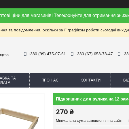
птові ціни для магазинів! Телефонуйте для отримання знижк
ня та повідомлення, оскільки за її графіком роботи сьогодні вихі
+380 (99) 475-07-61
+380 (67) 658-73-47
+38
ицтва
АВКА ТА
ПРО НАС
КОНТАКТИ
ВІ
ПЛАТА
Підкришник для вулика на 12 рам
270 ₴
Мінімальна сума замовлення на сайті — 