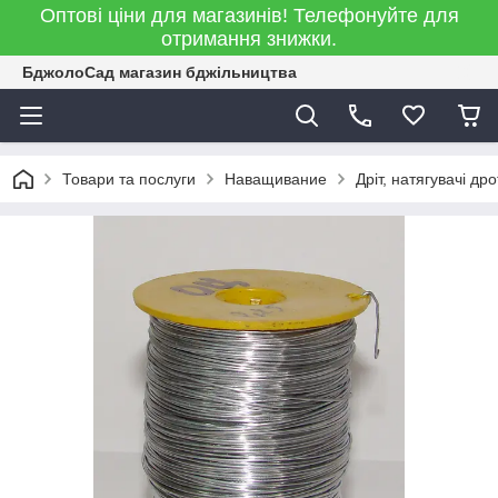
Оптові ціни для магазинів! Телефонуйте для
отримання знижки.
БджолоСад магазин бджільництва
Товари та послуги
Наващивание
Дріт, натягувачі дро