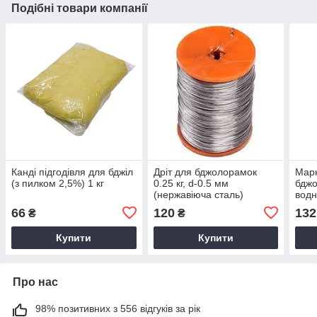
Подібні товари компанії
Канді підгодівля для бджіл
Дріт для бджолорамок
Марк
(з пилком 2,5%) 1 кг
0.25 кг, d-0.5 мм
бджо
(нержавіюча сталь)
водн
0.9-
66
120
132
₴
₴
Купити
Купити
Про нас
98% позитивних з 556 відгуків за рік