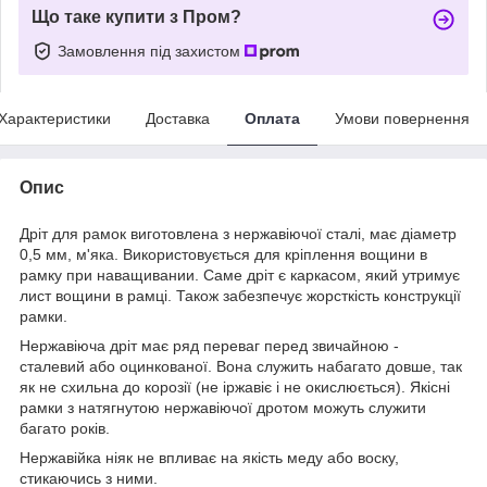
Що таке купити з Пром?
Замовлення під захистом
Характеристики
Доставка
Оплата
Умови повернення
Опис
Дріт для рамок виготовлена з нержавіючої сталі, має діаметр
0,5 мм, м'яка. Використовується для кріплення вощини в
рамку при наващивании. Саме дріт є каркасом, який утримує
лист вощини в рамці. Також забезпечує жорсткість конструкції
рамки.
Нержавіюча дріт має ряд переваг перед звичайною -
сталевий або оцинкованої. Вона служить набагато довше, так
як не схильна до корозії (не іржавіє і не окислюється). Якісні
рамки з натягнутою нержавіючої дротом можуть служити
багато років.
Нержавійка ніяк не впливає на якість меду або воску,
стикаючись з ними.