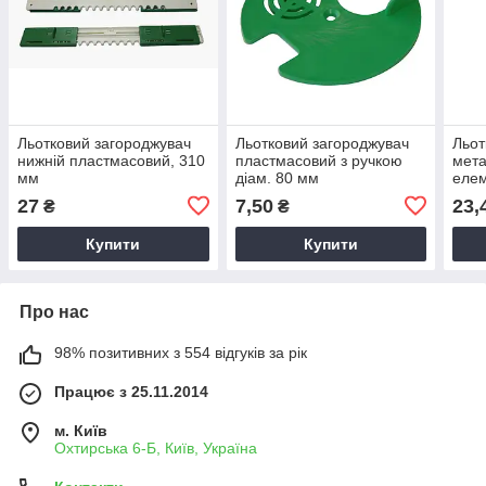
Льотковий загороджувач
Льотковий загороджувач
Льот
нижній пластмасовий, 310
пластмасовий з ручкою
мета
мм
діам. 80 мм
елем
нижн
27
7,50
23,
₴
₴
Купити
Купити
Про нас
98% позитивних з 554 відгуків за рік
Працює з 25.11.2014
м. Київ
Охтирська 6-Б, Київ, Україна