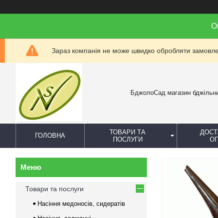
О
Зараз компанія не може швидко обробляти замовлен
БджолоСад магазин бджільн
ТОВАРИ ТА
ДОСТ
ГОЛОВНА
ПОСЛУГИ
О
Товари та послуги
Насіння медоносів, сидератів