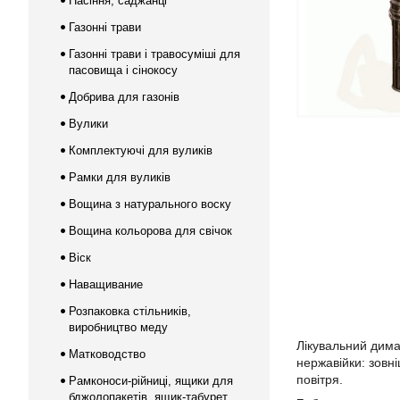
Насіння, саджанці
Газонні трави
Газонні трави і травосуміші для
пасовища і сінокосу
Добрива для газонів
Вулики
Комплектуючі для вуликів
Рамки для вуликів
Вощина з натурального воску
Вощина кольорова для свічок
Віск
Наващивание
Розпаковка стільників,
виробництво меду
Лікувальний димар
Матководство
нержавійки: зовні
повітря.
Рамконоси-рійниці, ящики для
бджолопакетів, ящик-табурет