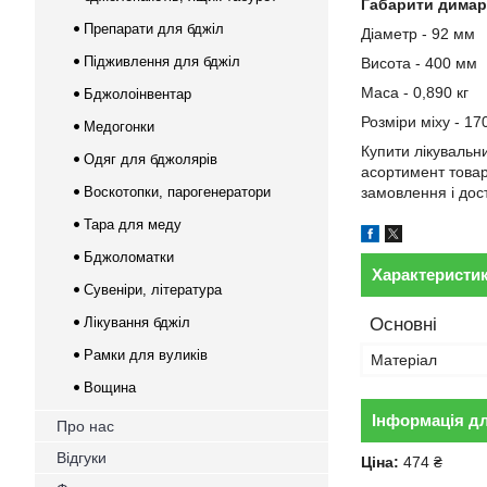
Габарити димар
Препарати для бджіл
Діаметр - 92 мм
Підживлення для бджіл
Висота - 400 мм
Маса - 0,890 кг
Бджолоінвентар
Розміри міху - 17
Медогонки
Купити лікувальн
Одяг для бджолярів
асортимент товар
Воскотопки, парогенератори
замовлення і дос
Тара для меду
Бджоломатки
Характеристи
Сувеніри, література
Лікування бджіл
Основні
Рамки для вуликів
Матеріал
Вощина
Інформація д
Про нас
Відгуки
Ціна:
474 ₴