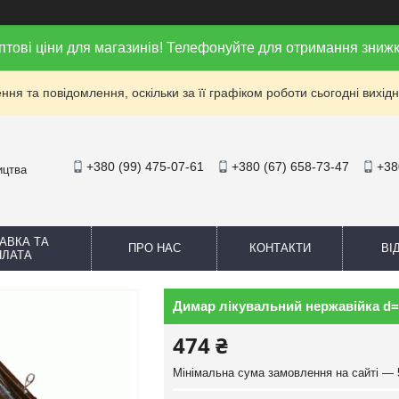
птові ціни для магазинів! Телефонуйте для отримання знижк
ня та повідомлення, оскільки за її графіком роботи сьогодні вихі
+380 (99) 475-07-61
+380 (67) 658-73-47
+38
ицтва
АВКА ТА
ПРО НАС
КОНТАКТИ
ВІ
ПЛАТА
Димар лікувальний нержавійка d=
474 ₴
Мінімальна сума замовлення на сайті — 