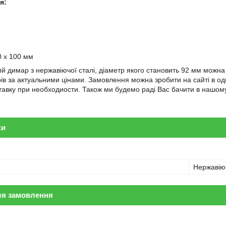
я:
0 х 100 мм
ий димар з нержавіючої сталі, діаметр якого становить 92 мм можн
ів за актуальними цінами. Замовлення можна зробити на сайті в о
тавку при необходиости. Також ми будемо раді Вас бачити в нашому 
ки
Нержавію
ля замовлення