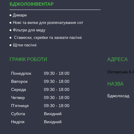
БДЖОЛОІНВЕНТАР
Димари
Ножі та вилки для розпечатування сот
Фільтри для меду
Стамески, скребки та захвати пасічні
Щітки пасічні
ГРАФІК РОБОТИ
Охтирська 6-Б
Понеділок
09:30
18:00
Вівторок
09:30
18:00
Середа
09:30
18:00
Бджолосад
Четвер
09:30
18:00
Пʼятниця
09:30
18:00
Субота
Вихідний
Неділя
Вихідний