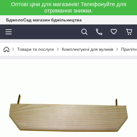
Оптові ціни для магазинів! Телефонуйте для
отримання знижки.
БджолоСад магазин бджільництва
Товари та послуги
Комплектуючі для вуликів
Прилітн