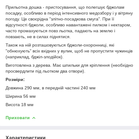
Прильотна дошка - пристосування, що полегшує бджолам
посадку, особливо в період інтенсивного медозбору і у вітряну
погоду. Це своєрідна "злітно-посадкова смуга". При її
відсутності бджоли, особливо навантажені пилком і нектаром,
часто промахуються повз льотка, падають на землю і
повзають, не в силах піднятися.
Також на ній розташовуються бджоли-охоронниці, які
"обнюхують" всіх вхідних у вулик, щоб не пропустити чужинців
(наприклад, бджіл-злодійок).
Виготовлена з дерева. Має шпильки для кріплення (необхідно
просвердлити під льотком два отвори).
Розміри:
Довжина 290 мм, в передній частині 240 мм
Ширина 56 мм
Висота 18 мм
Приховати
Характеристики