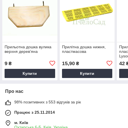
Прильотна дошка вулика
Прилітна дошка нижня,
Прил
верхня дерев'яна
пластмасова
плас
Lyso
9
15,90
42
₴
₴
Купити
Купити
Про нас
98% позитивних з 553 відгуків за рік
Працює з 25.11.2014
м. Київ
Охтирська 6-Б, Київ, Україна