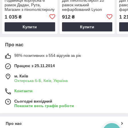
Годівниця корпусна 6
Дах пінополістирол 10
Дах 
рамок Дадан, Рута,
рамок низький
рамо
Магазин з пінополістиролу
нефарбований Lyson
фар
Lyson W1125A фарбована
W10140P
W10
1 035
912
1 2
₴
₴
3.5 л
Купити
Купити
Про нас
98% позитивних з 554 відгуків за рік
Працює з 25.11.2014
м. Київ
Охтирська 6-Б, Київ, Україна
Контакти
Сьогодні вихідний
Показати весь графік роботи
Про нас