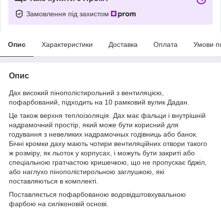
Замовлення під захистом
Опис
Характеристики
Доставка
Оплата
Умови п
Опис
Дах високий пінополістирольний з вентиляцією,
пофарбований, підходить на 10 рамковий вулик Дадан.
Це також верхня теплоізоляція. Дах має фальци і внутрішній
надрамочний простір, який може бути корисний для
годування з невеликих надрамочных годівниць або банок.
Бічні кромки даху мають чотири вентиляційних отвори такого
ж розміру, як льоток у корпусах, і можуть бути закриті або
спеціальною гратчастою кришечкою, що не пропускає бджіл,
або наглухо пінополістирольною заглушкою, які
поставляються в комплекті.
Поставляється пофарбованою водовідштовхувальною
фарбою на силіконовій основі.