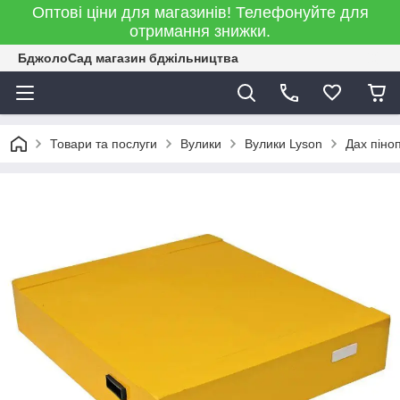
Оптові ціни для магазинів! Телефонуйте для
отримання знижки.
БджолоСад магазин бджільництва
Товари та послуги
Вулики
Вулики Lyson
Дах піно