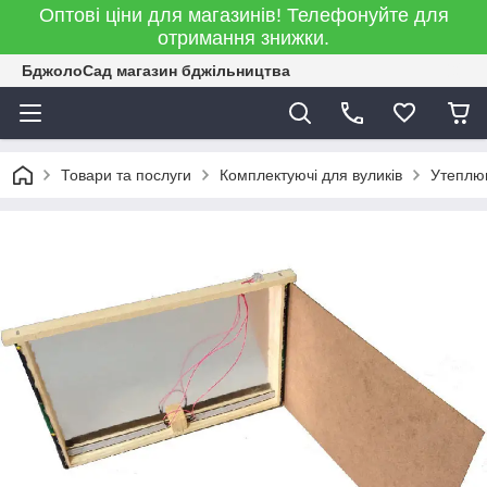
Оптові ціни для магазинів! Телефонуйте для
отримання знижки.
БджолоСад магазин бджільництва
Товари та послуги
Комплектуючі для вуликів
Утеплюв