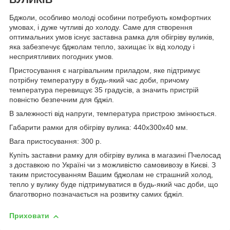
Бджоли, особливо молоді особини потребують комфортних
умовах, і дуже чутливі до холоду. Саме для створення
оптимальних умов існує заставна рамка для обігріву вуликів,
яка забезпечує бджолам тепло, захищає їх від холоду і
несприятливих погодних умов.
Пристосування є нагрівальним приладом, яке підтримує
потрібну температуру в будь-який час доби, причому
температура перевищує 35 градусів, а значить пристрій
повністю безпечним для бджіл.
В залежності від напруги, температура пристрою змінюється.
Габарити рамки для обігріву вулика: 440х300х40 мм.
Вага пристосування: 300 р.
Купіть заставни рамку для обігріву вулика в магазині Пчелосад
з доставкою по Україні чи з можливістю самовивозу в Києві. З
таким пристосуванням Вашим бджолам не страшний холод,
тепло у вулику буде підтримуватися в будь-який час доби, що
благотворно позначається на розвитку самих бджіл.
Приховати