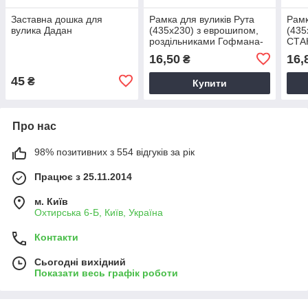
Заставна дошка для
Рамка для вуликів Рута
Рамк
вулика Дадан
(435х230) з еврошипом,
(435
роздільниками Гофмана-
СТАН
(сосна)
Гоф
16,50
16,
₴
45
₴
Купити
Про нас
98% позитивних з 554 відгуків за рік
Працює з 25.11.2014
м. Київ
Охтирська 6-Б, Київ, Україна
Контакти
Сьогодні вихідний
Показати весь графік роботи