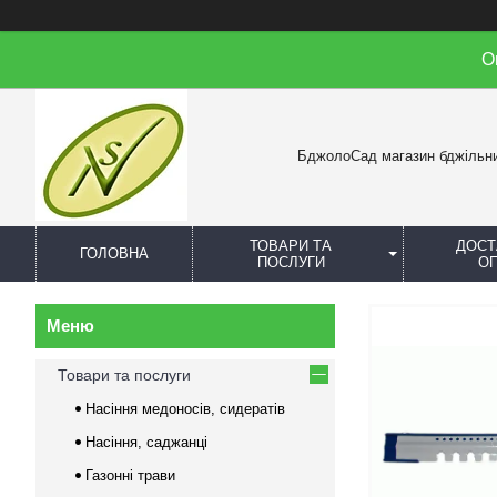
О
БджолоСад магазин бджільн
ТОВАРИ ТА
ДОСТ
ГОЛОВНА
ПОСЛУГИ
О
Товари та послуги
Насіння медоносів, сидератів
Насіння, саджанці
Газонні трави