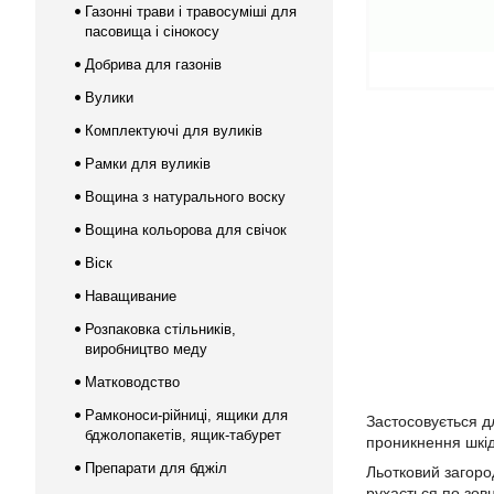
Газонні трави і травосуміші для
пасовища і сінокосу
Добрива для газонів
Вулики
Комплектуючі для вуликів
Рамки для вуликів
Вощина з натурального воску
Вощина кольорова для свічок
Віск
Наващивание
Розпаковка стільників,
виробництво меду
Матководство
Рамконоси-рійниці, ящики для
Застосовується д
бджолопакетів, ящик-табурет
проникнення шкід
Препарати для бджіл
Льотковий загоро
рухається по зов