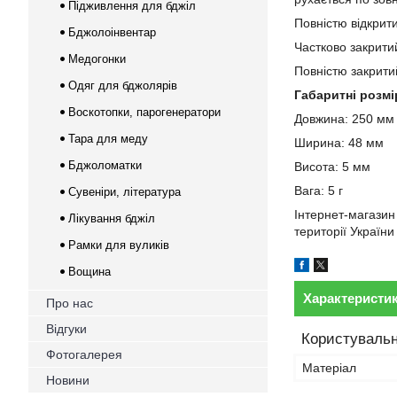
Підживлення для бджіл
Повністю відкрит
Бджолоінвентар
Частково закритий
Медогонки
Повністю закрити
Одяг для бджолярів
Габаритні розмі
Воскотопки, парогенератори
Довжина: 250 мм
Тара для меду
Ширина: 48 мм
Бджоломатки
Висота: 5 мм
Вага: 5 г
Сувеніри, література
Інтернет-магазин
Лікування бджіл
території Україн
Рамки для вуликів
Вощина
Характеристи
Про нас
Відгуки
Користувальн
Фотогалерея
Матеріал
Новини