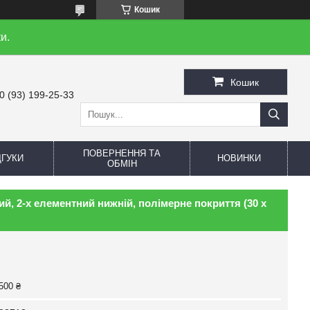
Кошик
и.
Кошик
0 (93) 199-25-33
ПОВЕРНЕННЯ ТА
ДГУКИ
НОВИНКИ
ОБМІН
, 2-х елементний нижній, полімерне покриття (30 х
500 ₴