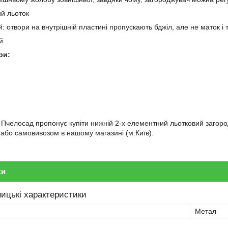
ий льоток
: отвори на внутрішній пластині пропускають бджіл, але не маток і т
й.
ри:
 Пчелосад пропонує купіти нижній 2-х елементний льотковий загоро
и або самовивозом в нашому магазині (м.Київ).
ки
ицькі характеристики
Метал