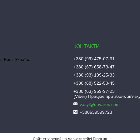
+380 (99) 475-07-61
, Київ, Україна
+380 (67) 658-73-47
+380 (93) 199-25-33
+380 (68) 522-50-45
+380 (63) 959-97-23
(Viber) Працює при збоях зв’язку
vasyl@devaros.com
+380639599723
Сайт створений на маркетплейсі
Prom.ua