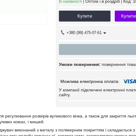
В наявності
Оптом і в роздріб
Код:
1
Купити
Купити
+380 (99) 475-07-61
повернення това
У компанії підключені електронні пла
сайту.
ля регулювання розмірів вуликового вічка, а також для закриття ль
ливих комах, і мишей.
джувач виконаний з металу з полімерним покриттям і складається 
нішньому жолобу зовнішньої, завдяки чому, загороджувач можна ре