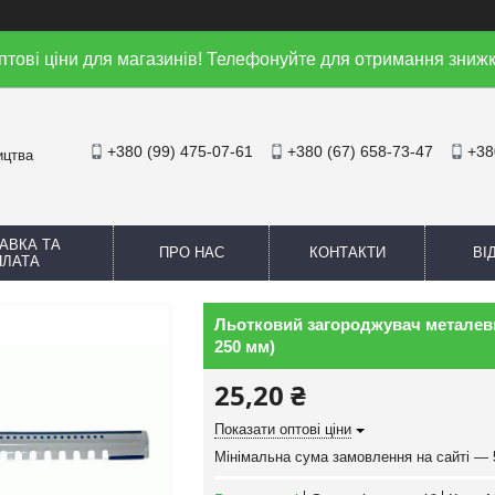
птові ціни для магазинів! Телефонуйте для отримання знижк
+380 (99) 475-07-61
+380 (67) 658-73-47
+38
ицтва
АВКА ТА
ПРО НАС
КОНТАКТИ
ВІ
ПЛАТА
Льотковий загороджувач металевий
250 мм)
25,20 ₴
Показати оптові ціни
Мінімальна сума замовлення на сайті — 